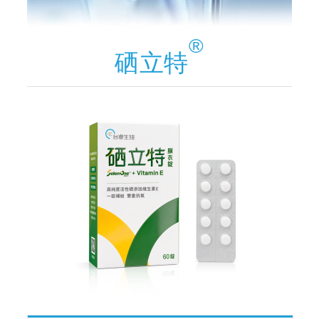
®
硒立特