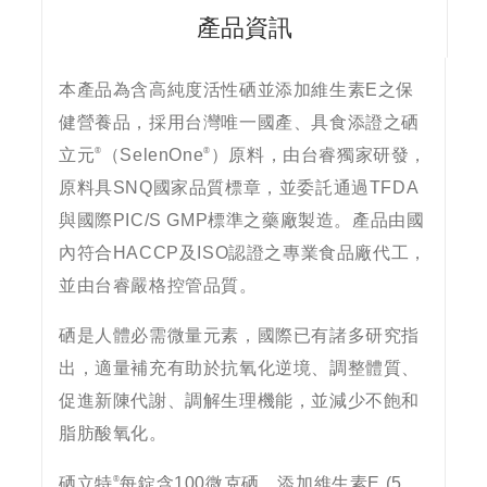
產品資訊
本產品為含高純度活性硒並添加維生素E之保
健營養品，採用台灣唯一國產、具食添證之硒
®
®
立元
（SelenOne
）原料，由台睿獨家研發，
原料具SNQ國家品質標章，並委託通過TFDA
與國際PIC/S GMP標準之藥廠製造。產品由國
內符合HACCP及ISO認證之專業食品廠代工，
並由台睿嚴格控管品質。
硒是人體必需微量元素，國際已有諸多研究指
出，適量補充有助於抗氧化逆境、調整體質、
促進新陳代謝、調解生理機能，並減少不飽和
脂肪酸氧化。
®
硒立特
每錠含100微克硒，添加維生素E (5